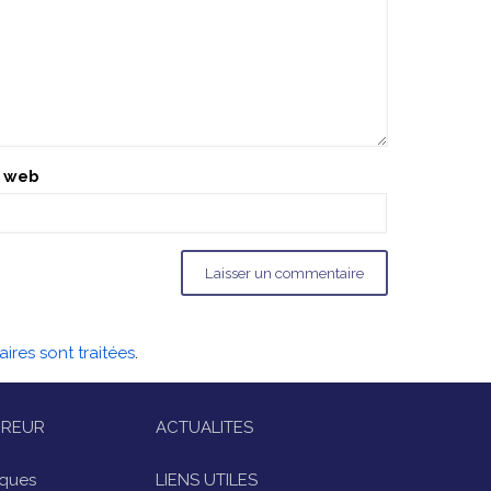
e web
ires sont traitées
.
IREUR
ACTUALITES
iques
LIENS UTILES