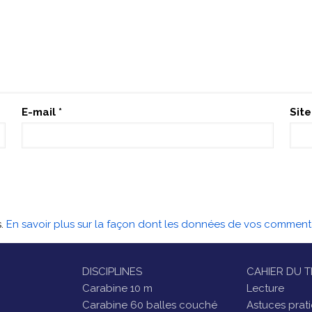
E-mail
*
Sit
s.
En savoir plus sur la façon dont les données de vos commenta
DISCIPLINES
CAHIER DU T
Carabine 10 m
Lecture
Carabine 60 balles couché
Astuces prat