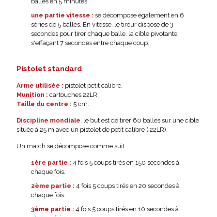
balles en 5 minutes.
une partie vitesse :
se décompose également en 6
séries de 5 balles. En vitesse, le tireur dispose de 3
secondes pour tirer chaque balle, la cible pivotante
s'effaçant 7 secondes entre chaque coup.
Pistolet standard
Arme utilisée :
pistolet petit calibre.
Munition :
cartouches 22LR.
Taille du centre :
5 cm.
Discipline mondiale
, le but est de tirer 60 balles sur une cible
située à 25 m avec un pistolet de petit calibre (.22LR).
Un match se décompose comme suit :
1ère partie :
4 fois 5 coups tirés en 150 secondes à
chaque fois.
2ème partie :
4 fois 5 coups tirés en 20 secondes à
chaque fois.
3ème partie :
4 fois 5 coups tirés en 10 secondes à