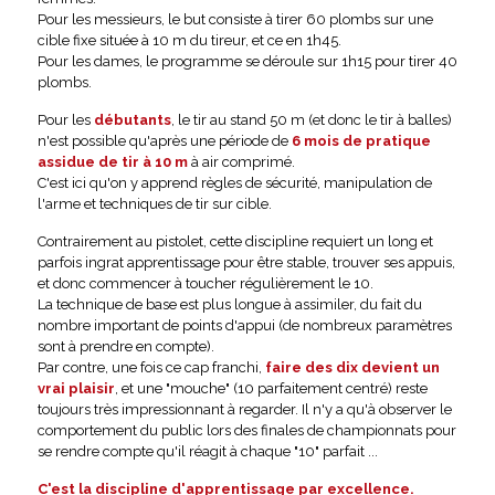
Pour les messieurs, le but consiste à tirer 60 plombs sur une
cible fixe située à 10 m du tireur, et ce en 1h45.
Pour les dames, le programme se déroule sur 1h15 pour tirer 40
plombs.
Pour les
débutants
, le tir au stand 50 m (et donc le tir à balles)
n'est possible qu'après une période de
6 mois de pratique
assidue de tir à 10 m
à air comprimé.
C'est ici qu'on y apprend règles de sécurité, manipulation de
l'arme et techniques de tir sur cible.
Contrairement au pistolet, cette discipline requiert un long et
parfois ingrat apprentissage pour être stable, trouver ses appuis,
et donc commencer à toucher régulièrement le 10.
La technique de base est plus longue à assimiler, du fait du
nombre important de points d'appui (de nombreux paramètres
sont à prendre en compte).
Par contre, une fois ce cap franchi,
faire des dix devient un
vrai plaisir
, et une "mouche" (10 parfaitement centré) reste
toujours très impressionnant à regarder. Il n'y a qu'à observer le
comportement du public lors des finales de championnats pour
se rendre compte qu'il réagit à chaque "10" parfait ...
C'est la discipline d'apprentissage par excellence.