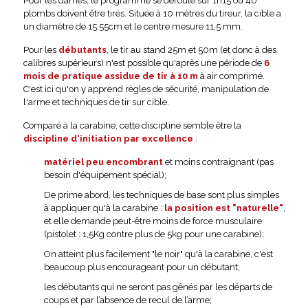
Pour les dames, le programme se déroule sur 1h15 où 40
plombs doivent être tirés. Située à 10 mètres du tireur, la cible a
un diamètre de 15,55cm et le centre mesure 11,5 mm.
Pour les
débutants
, le tir au stand 25m et 50m (et donc à des
calibres supérieurs) n'est possible qu'après une période de
6
mois de pratique assidue de tir à 10 m
à air comprimé.
C'est ici qu'on y apprend règles de sécurité, manipulation de
l'arme et techniques de tir sur cible.
Comparé à la carabine, cette discipline semble être la
discipline d'initiation par excellence
:
matériel peu encombrant
et moins contraignant (pas
besoin d'équipement spécial);
De prime abord, les techniques de base sont plus simples
à appliquer qu'à la carabine :
la position est "naturelle"
,
et elle demande peut-être moins de force musculaire
(pistolet : 1,5Kg contre plus de 5kg pour une carabine);
On atteint plus facilement "le noir" qu'à la carabine, c'est
beaucoup plus encourageant pour un débutant;
les débutants qui ne seront pas gênés par les départs de
coups et par l’absence de recul de l’arme;