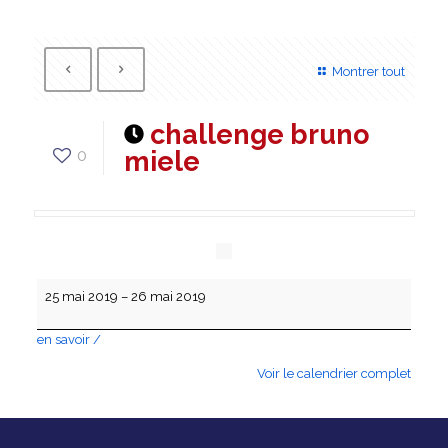
Montrer tout
challenge bruno
0
miele
challenge
25 mai 2019
–
26 mai 2019
bruno
miele
à
en savoir /
propos
Voir le calendrier complet
{title}