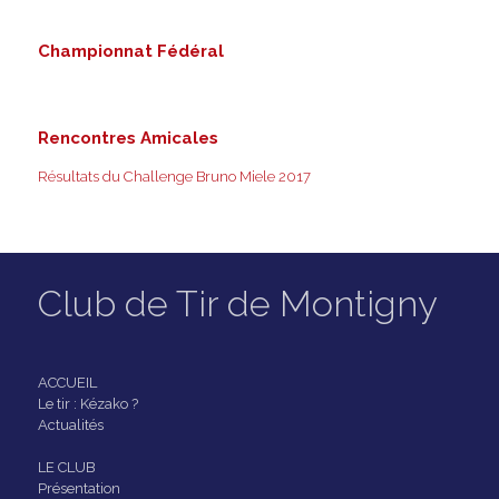
Championnat Fédéral
Rencontres Amicales
Résultats du Challenge Bruno Miele 2017
Club de Tir de Montigny
ACCUEIL
Le tir : Kézako ?
Actualités
LE CLUB
Présentation